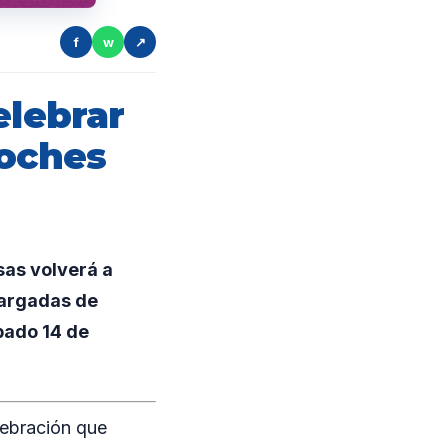
f
w
↗
elebrar
noches
osas volverá a
cargadas de
ábado 14 de
lebración que