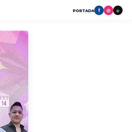
f
◎
⌕
PORTADA