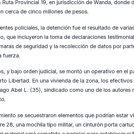
 Ruta Provincial 19, en jurisdicción de Wanda, donde 
n cerca de cinco millones de pesos.
ntes policiales, la detención fue el resultado de vari
vo, que incluyeron la toma de declaraciones testimoniale
aras de seguridad y la recolección de datos por parte
 fuerza.
 y bajo orden judicial, se montó un operativo en el pa
rto Libertad. En una vivienda de la zona, los efectivos
ago Abel L. (35), sindicado como uno de los autores m
to.
miento se secuestraron elementos que podrían estar v
re 28, una mochila tipo militar, un cinturón porta car
 material será sometido a pericias para establecer si f