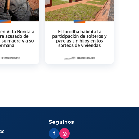
Seguinos
es
f
◎