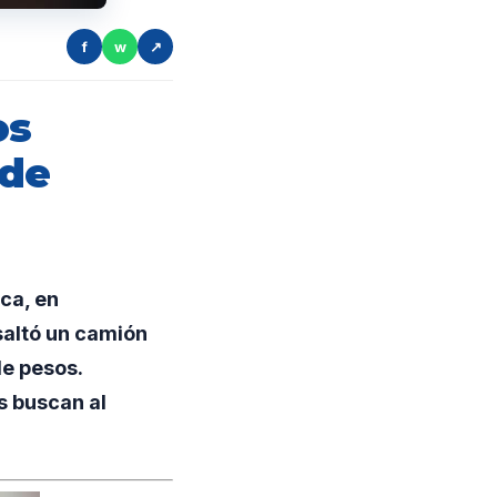
f
w
↗
os
 de
ca, en
saltó un camión
de pesos.
s buscan al