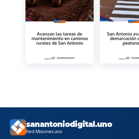
sanantoniodigital.uno
Red Misiones.uno