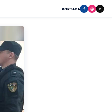
f
◎
⌕
PORTADA