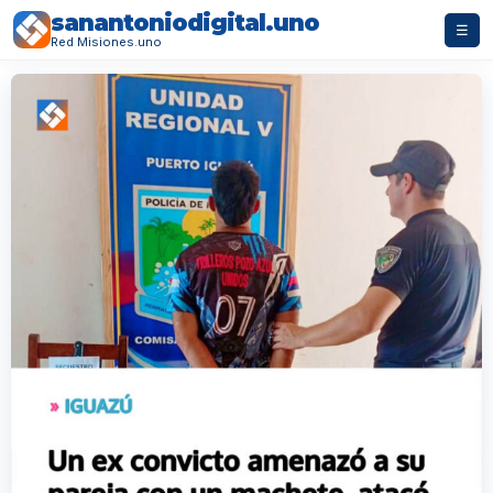
sanantoniodigital.uno
☰
Red Misiones.uno