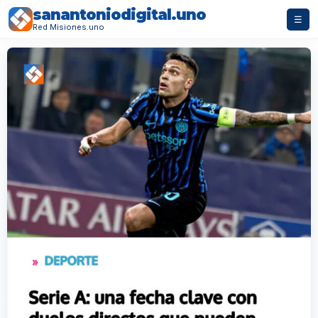
sanantoniodigital.uno
☰
Red Misiones.uno