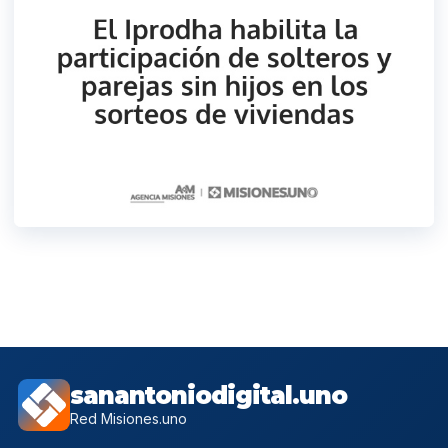
sanantoniodigital.uno
Red Misiones.uno