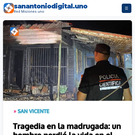
sanantoniodigital.uno
☰
Red Misiones.uno