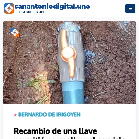
sanantoniodigital.uno
☰
Red Misiones.uno