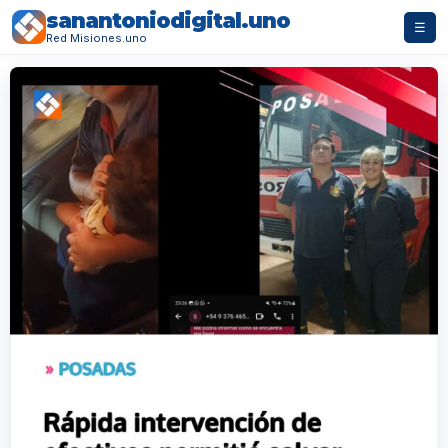
sanantoniodigital.uno
☰
Red Misiones.uno