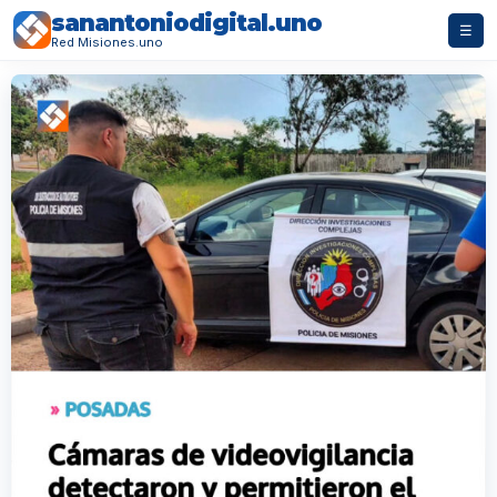
sanantoniodigital.uno
☰
Red Misiones.uno