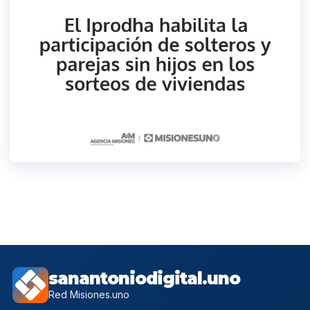
sanantoniodigital.uno
Red Misiones.uno