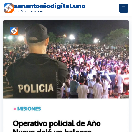
sanantoniodigital.uno
☰
Red Misiones.uno