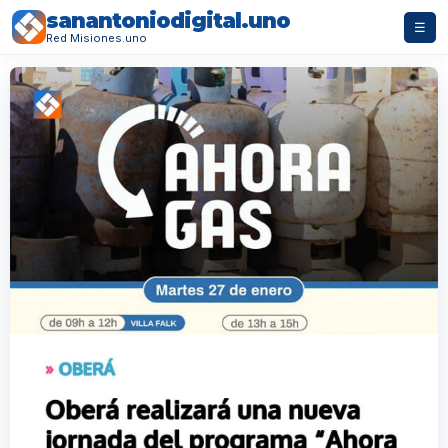
sanantoniodigital.uno
☰
Red Misiones.uno