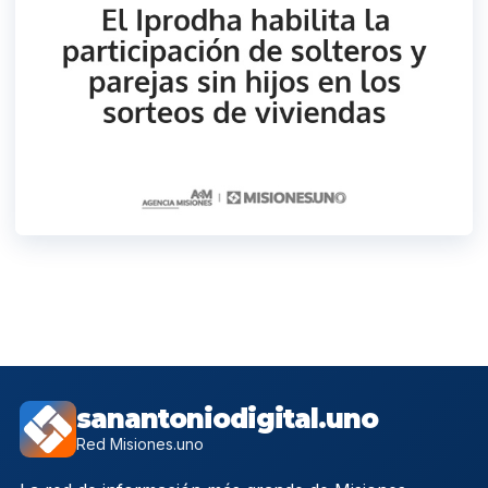
sanantoniodigital.uno
Red Misiones.uno