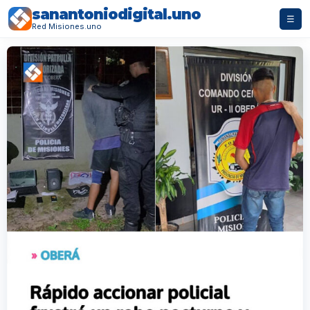
sanantoniodigital.uno
☰
Red Misiones.uno