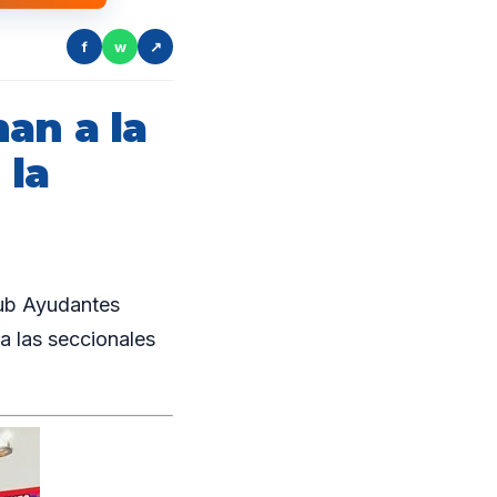
f
w
↗
an a la
 la
Sub Ayudantes
 a las seccionales