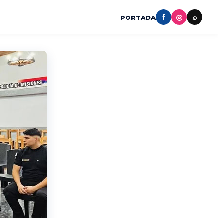
f
◎
⌕
PORTADA