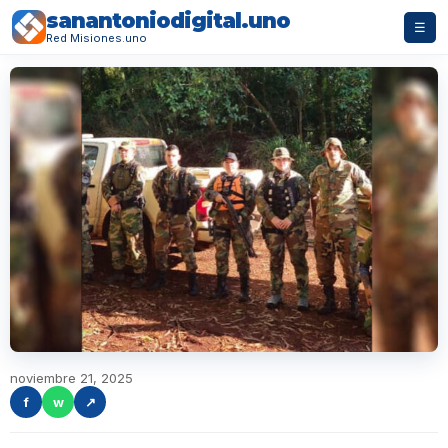
sanantoniodigital.uno
☰
Red Misiones.uno
noviembre 21, 2025
f
w
↗