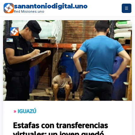
sanantoniodigital.uno
☰
Red Misiones.uno