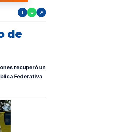
f
w
↗
o de
iones recuperó un
blica Federativa