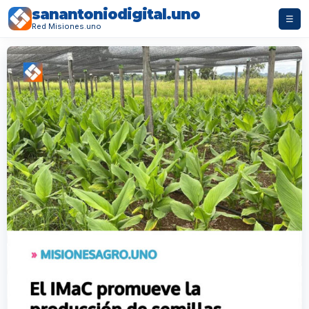
sanantoniodigital.uno
☰
Red Misiones.uno