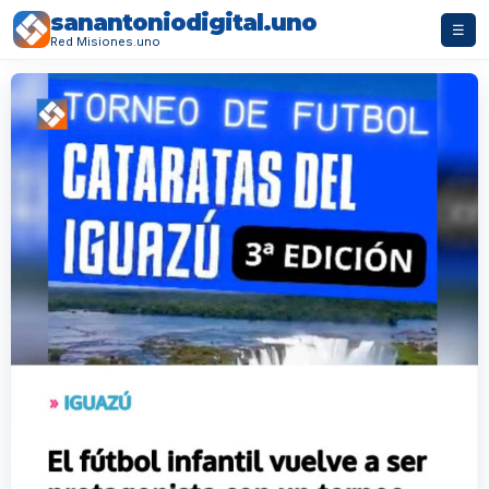
sanantoniodigital.uno
☰
Red Misiones.uno