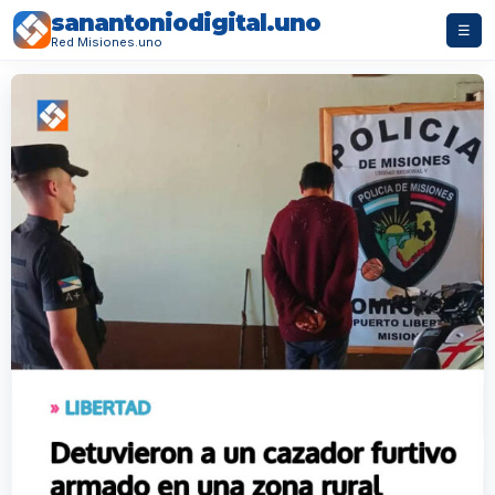
sanantoniodigital.uno
☰
Red Misiones.uno