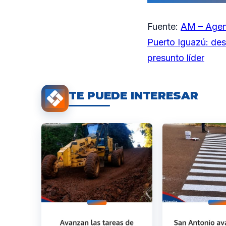
Fuente:
AM – Agen
Puerto Iguazú: des
presunto líder
TE PUEDE INTERESAR