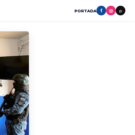
f
◎
⌕
PORTADA