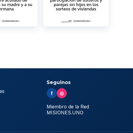
Seguinos
es
f
◎
s
Miembro de la Red
MISIONES.UNO