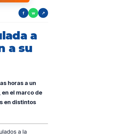
f
w
↗
lada a
n a su
mas horas a un
 en el marco de
s en distintos
ulados a la