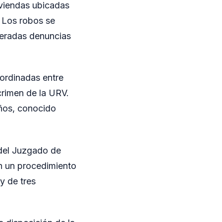
iviendas ubicadas
. Los robos se
teradas denuncias
oordinadas entre
rcrimen de la URV.
años, conocido
 del Juzgado de
on un procedimiento
y de tres