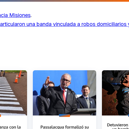
cia Misiones
.
articularon una banda vinculada a robos domiciliarios 