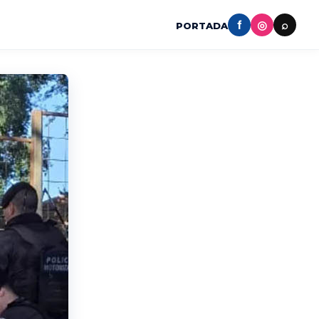
f
◎
⌕
PORTADA