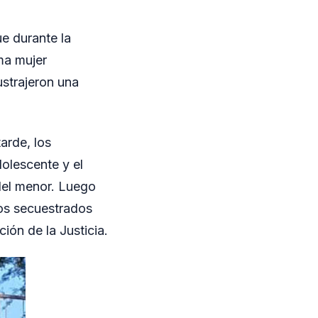
e durante la
ma mujer
ustrajeron una
tarde, los
olescente y el
del menor. Luego
tos secuestrados
ión de la Justicia.