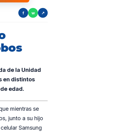
f
w
↗
o
obos
ada de la Unidad
 en distintos
 de edad.
que mientras se
, junto a su hijo
o celular Samsung