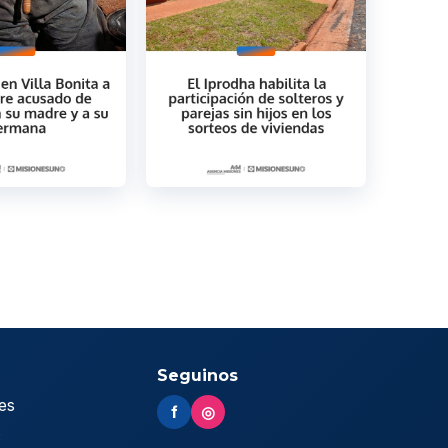
Seguinos
es
f
◎
s