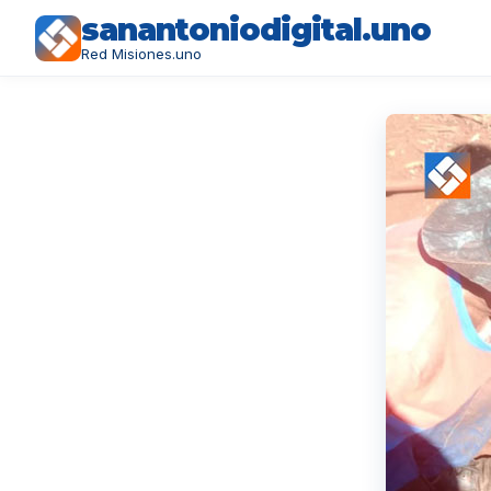
sanantoniodigital.uno
Red Misiones.uno