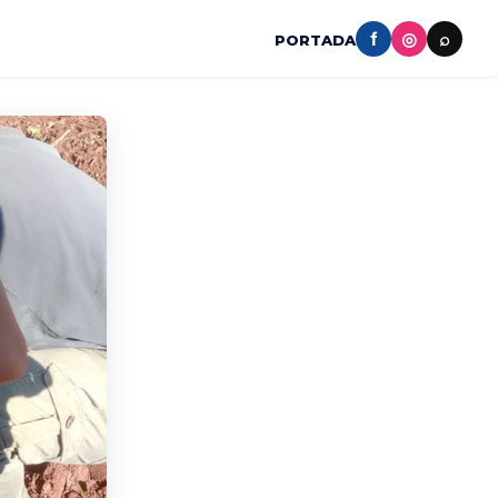
f
◎
⌕
PORTADA