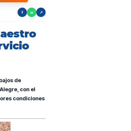
f
w
↗
maestro
rvicio
bajos de
Alegre, con el
jores condiciones