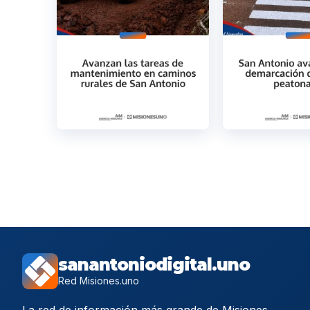
sanantoniodigital.uno
Red Misiones.uno
La red de información más grande de Misiones