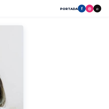
f
◎
⌕
PORTADA