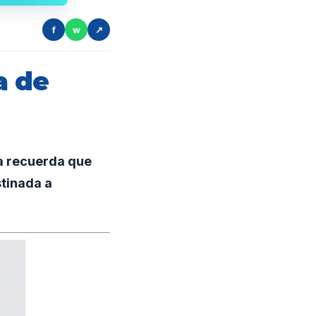
f
w
↗
a de
a recuerda que
tinada a