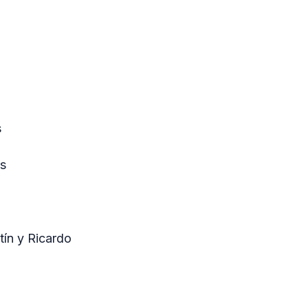
s
as
tín y Ricardo