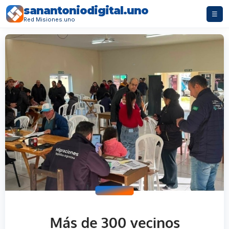
sanantoniodigital.uno
☰
Red Misiones.uno