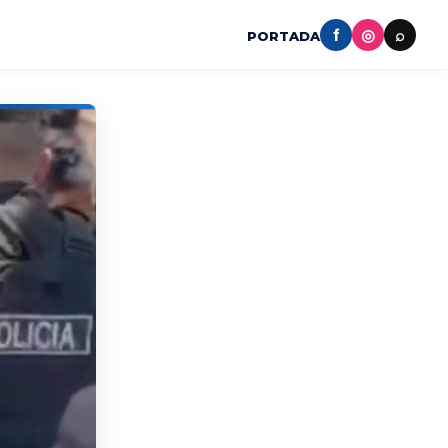
f
◎
⌕
PORTADA