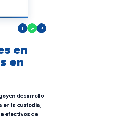
f
w
↗
es en
os en
igoyen desarrolló
 en la custodia,
de efectivos de