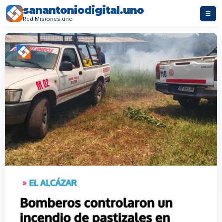
sanantoniodigital.uno
☰
Red Misiones.uno