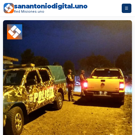
sanantoniodigital.uno
☰
Red Misiones.uno