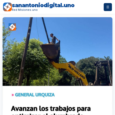
sanantoniodigital.uno
☰
Red Misiones.uno