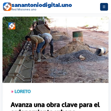
sanantoniodigital.uno
☰
Red Misiones.uno