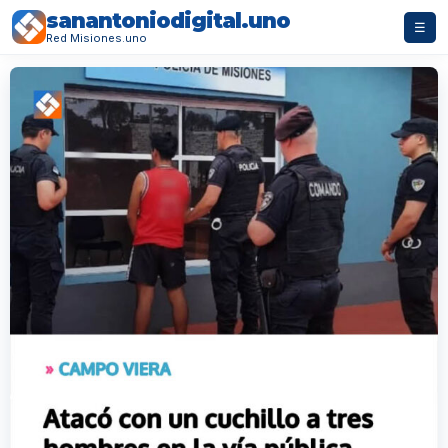
sanantoniodigital.uno
☰
Red Misiones.uno