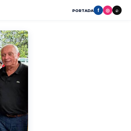
f
◎
⌕
PORTADA