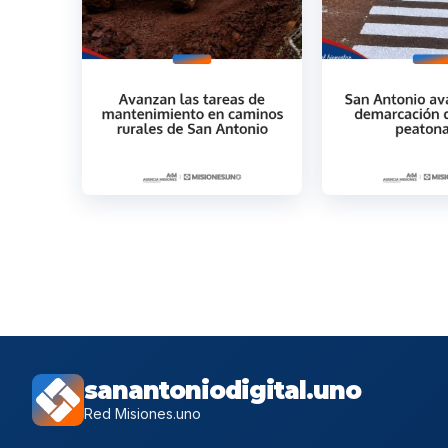
sanantoniodigital.uno
Red Misiones.uno