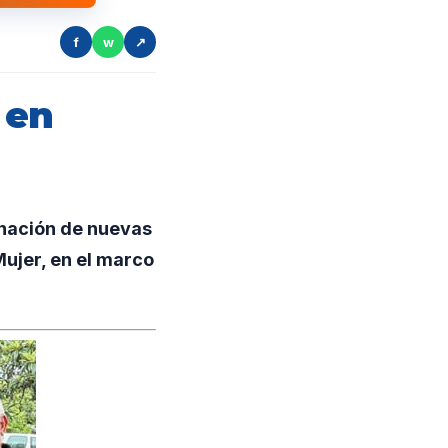
f
w
↗
 en
nación de nuevas
Mujer, en el marco