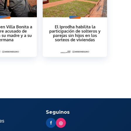
Seguinos
es
f
◎
s