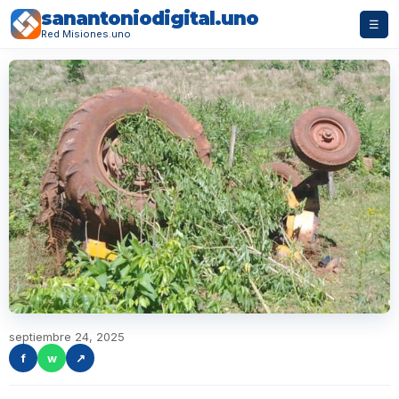
sanantoniodigital.uno
☰
Red Misiones.uno
septiembre 24, 2025
f
w
↗