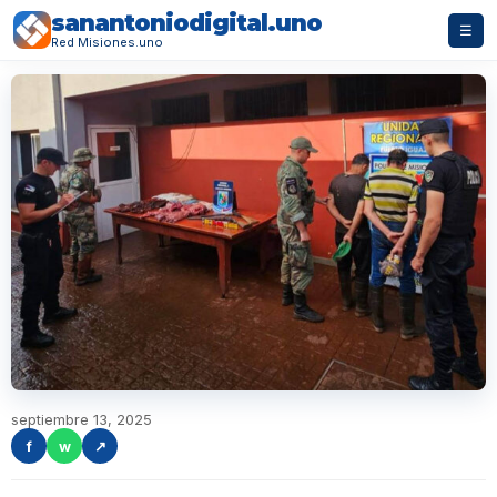
sanantoniodigital.uno
☰
Red Misiones.uno
septiembre 13, 2025
f
w
↗