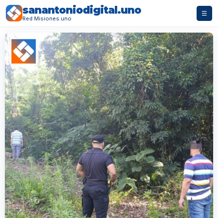
sanantoniodigital.uno
☰
Red Misiones.uno