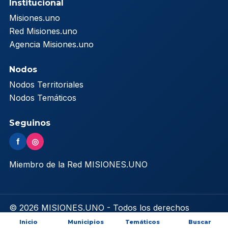
Institucional
Misiones.uno
Red Misiones.uno
Agencia Misiones.uno
Nodos
Nodos Territoriales
Nodos Temáticos
Seguinos
f
◎
Miembro de la Red MISIONES.UNO
© 2026 MISIONES.UNO - Todos los derechos
reservados
Inicio
Municipios
Temáticos
Buscar